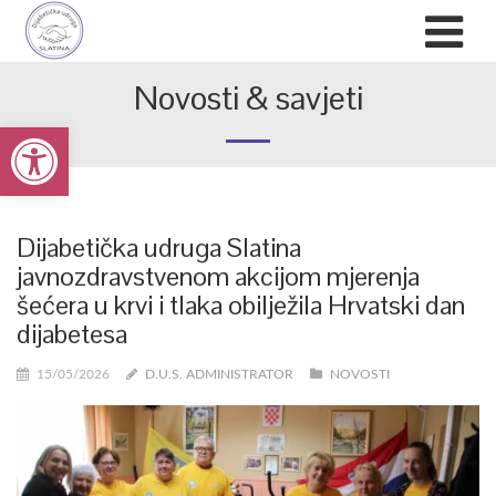
Novosti & savjeti
Open toolbar
Dijabetička udruga Slatina
javnozdravstvenom akcijom mjerenja
šećera u krvi i tlaka obilježila Hrvatski dan
dijabetesa
15/05/2026
D.U.S. ADMINISTRATOR
NOVOSTI