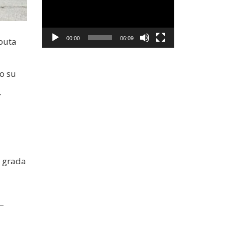
00:00
06:09
 puta
to su
r
i grada
 –