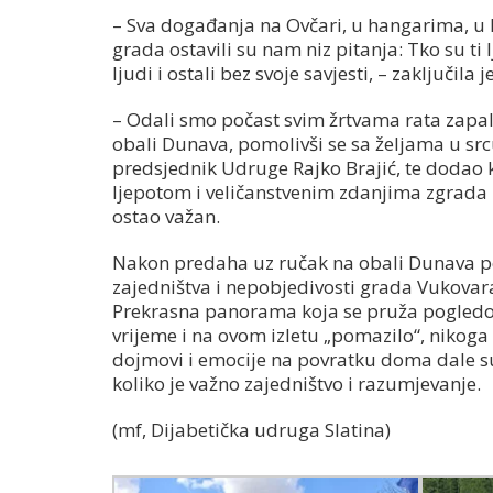
– Sva događanja na Ovčari, u hangarima, 
grada ostavili su nam niz pitanja: Tko su ti l
ljudi i ostali bez svoje savjesti, – zaključila j
– Odali smo počast svim žrtvama rata zapali
obali Dunava, pomolivši se sa željama u src
predsjednik Udruge Rajko Brajić, te dodao 
ljepotom i veličanstvenim zdanjima zgrada i
ostao važan.
Nakon predaha uz ručak na obali Dunava pos
zajedništva i nepobjedivosti grada Vukovar
Prekrasna panorama koja se pruža pogledom s
vrijeme i na ovom izletu „pomazilo“, nikoga 
dojmovi i emocije na povratku doma dale su i
koliko je važno zajedništvo i razumjevanje.
(mf, Dijabetička udruga Slatina)