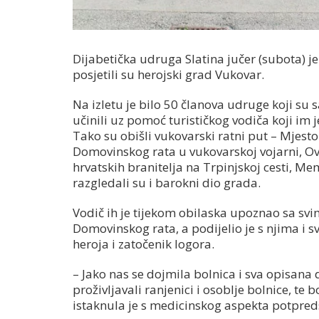
Dijabetička udruga Slatina jučer (subota) je
posjetili su herojski grad Vukovar.
Na izletu je bilo 50 članova udruge koji su s
učinili uz pomoć turističkog vodiča koji im j
Tako su obišli vukovarski ratni put – Mjest
Domovinskog rata u vukovarskoj vojarni,
hrvatskih branitelja na Trpinjskoj cesti, Me
razgledali su i barokni dio grada.
Vodič ih je tijekom obilaska upoznao sa svi
Domovinskog rata, a podijelio je s njima i s
heroja i zatočenik logora.
– Jako nas se dojmila bolnica i sva opisan
proživljavali ranjenici i osoblje bolnice, te
istaknula je s medicinskog aspekta potpred