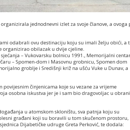
 organizirala jednodnevni izlet za svoje članove, a ovoga
ami odabrali ovu destinaciju koju su imali želju obići, a 
e organizirao obilazak u dvije cjeline.
o sjećanja – Vukovarsku bolnicu 1991., Memorijalni centa
 Ovčaru – Spomen-dom i Masovnu grobnicu, Spomen dom
morijalno groblje i Središnji križ na ušću Vuke u Dunav, a
m povijesnim činjenicama koje su vezane za vrijeme
voja osobna iskustva jer je i sam bio dragovoljac u obran
a događanja u atomskom skloništu, sva patnja koju su
 bolesni građani koji su boravili u tom skučenom prostoru,
sjednica Dijabetičke udruge Greta Perković, te dodala: