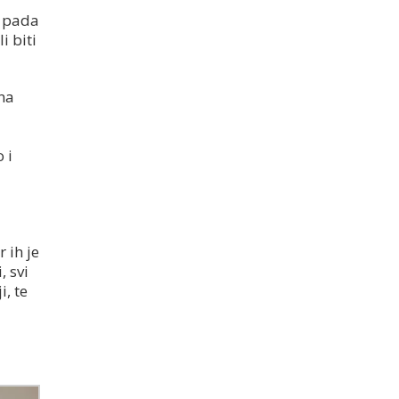
n pada
i biti
na
 i
 ih je
, svi
, te