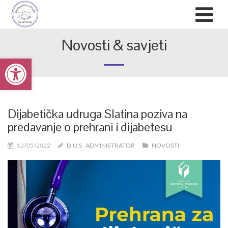
Novosti & savjeti
Open toolbar
Dijabetička udruga Slatina poziva na
predavanje o prehrani i dijabetesu
12/05/2022
D.U.S. ADMINISTRATOR
NOVOSTI