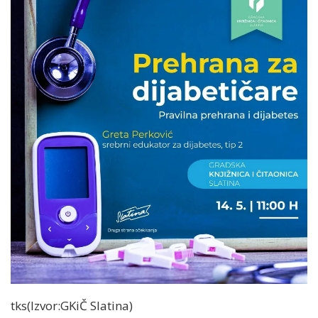
tks(Izvor:GKiČ Slatina)