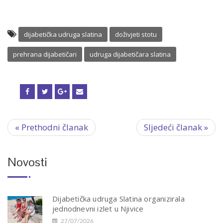
dijabetička udruga slatina
doživjeti stotu
prehrana dijabetičari
udruga dijabetičara slatina
« Prethodni članak
Sljedeći članak »
Novosti
Dijabetička udruga Slatina organizirala
jednodnevni izlet u Njivice
27/07/2026