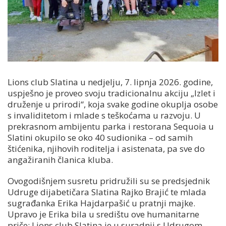
Lions club Slatina u nedjelju, 7. lipnja 2026. godine,
uspješno je proveo svoju tradicionalnu akciju „Izlet i
druženje u prirodi“, koja svake godine okuplja osobe
s invaliditetom i mlade s teškoćama u razvoju. U
prekrasnom ambijentu parka i restorana Sequoia u
Slatini okupilo se oko 40 sudionika – od samih
štićenika, njihovih roditelja i asistenata, pa sve do
angažiranih članica kluba.
Ovogodišnjem susretu pridružili su se predsjednik
Udruge dijabetičara Slatina Rajko Brajić te mlada
sugrađanka Erika Hajdarpašić u pratnji majke.
Upravo je Erika bila u središtu ove humanitarne
priče: Lions club Slatina je u suradnji s Udrugom