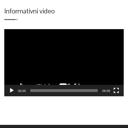
Informativni video
Reproduktor
videozapisa
00:00
06:09