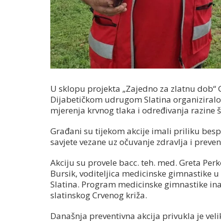
U sklopu projekta „Zajedno za zlatnu dob“ G
Dijabetičkom udrugom Slatina organiziralo 
mjerenja krvnog tlaka i određivanja razine š
Građani su tijekom akcije imali priliku besp
savjete vezane uz očuvanje zdravlja i prevenc
Akciju su provele bacc. teh. med. Greta Perko
Bursik, voditeljica medicinske gimnastike 
Slatina. Program medicinske gimnastike ina
slatinskog Crvenog križa.
Današnja preventivna akcija privukla je ve