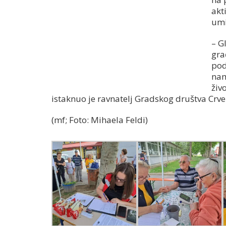
akt
umi
– G
gra
pod
nam
živ
istaknuo je ravnatelj Gradskog društva Crven
(mf; Foto: Mihaela Feldi)