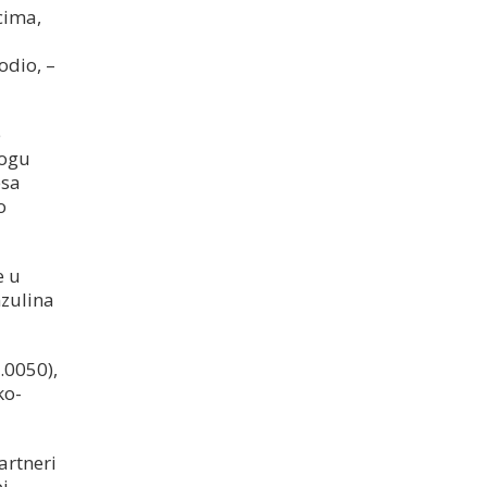
cima,
odio, –
e
mogu
esa
o
e u
nzulina
.0050),
ko-
artneri
i