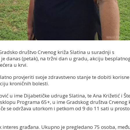
radsko društvo Crvenog križa Slatina u suradnji s
je danas (petak), na tržni dan u gradu, akciju besplatno
ećera u krvi.
latno provjeriti svoje zdravstveno stanje te dobiti korisne
iju kroničnih bolesti.
vić u ime Dijabetičke udruge Slatina, te Ana Križetić i Šte
u sklopu Programa 65+, u ime Gradskog društva Crvenog 
če se održava utorkom i petkom od 9 do 11 sati u prost
lik interes građana. Ukupno je pregledano 75 osoba, međ