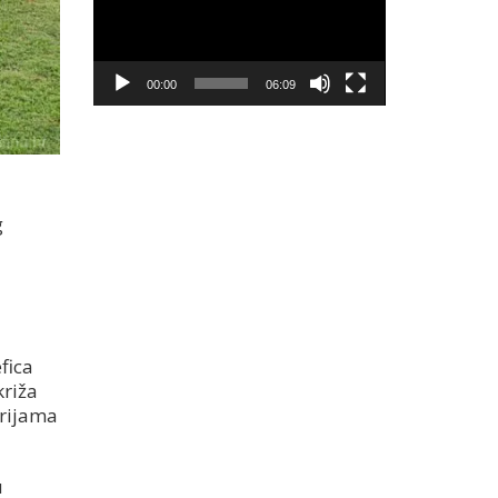
00:00
06:09
g
fica
križa
orijama
u