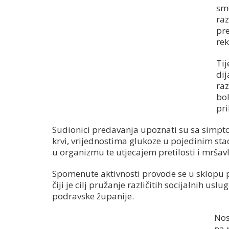
sm
raz
pre
rek
Tij
dij
raz
bol
pri
Sudionici predavanja upoznati su sa simp
krvi, vrijednostima glukoze u pojedinim st
u organizmu te utjecajem pretilosti i mršavl
Spomenute aktivnosti provode se u sklopu pr
čiji je cilj pružanje različitih socijalnih u
podravske županije.
Nos
na 