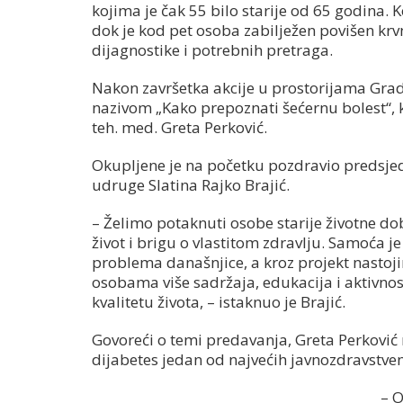
kojima je čak 55 bilo starije od 65 godina. 
dok je kod pet osoba zabilježen povišen krvn
dijagnostike i potrebnih pretraga.
Nakon završetka akcije u prostorijama Grad
nazivom „Kako prepoznati šećernu bolest“, k
teh. med. Greta Perković.
Okupljene je na početku pozdravio predsjed
udruge Slatina Rajko Brajić.
– Želimo potaknuti osobe starije životne do
život i brigu o vlastitom zdravlju. Samoća j
problema današnjice, a kroz projekt nastoj
osobama više sadržaja, edukacija i aktivnost
kvalitetu života, – istaknuo je Brajić.
Govoreći o temi predavanja, Greta Perković n
dijabetes jedan od najvećih javnozdravstven
– O