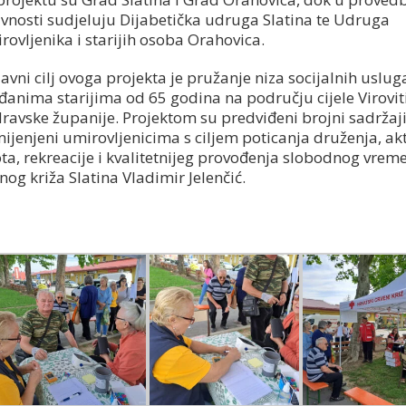
ivnosti sudjeluju Dijabetička udruga Slatina te Udruga
rovljenika i starijih osoba Orahovica.
lavni cilj ovoga projekta je pružanje niza socijalnih uslug
đanima starijima od 65 godina na području cijele Virovit
ravske županije. Projektom su predviđeni brojni sadržaj
ijenjeni umirovljenicima s ciljem poticanja druženja, ak
ota, rekreacije i kvalitetnijeg provođenja slobodnog vreme
og križa Slatina Vladimir Jelenčić.