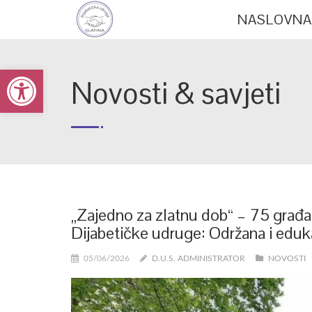
NASLOVNA
Open toolbar
Novosti & savjeti
„Zajedno za zlatnu dob“ – 75 građan
Dijabetičke udruge: Održana i eduk
05/06/2026
D.U.S. ADMINISTRATOR
NOVOSTI