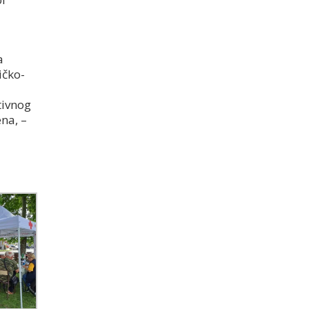
a
ičko-
i
tivnog
na, –