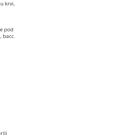
u krvi,
je pod
, bacc.
rili