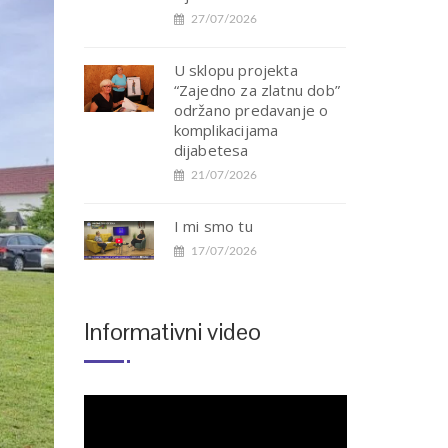
27/07/2026
U sklopu projekta
“Zajedno za zlatnu dob”
održano predavanje o
komplikacijama
dijabetesa
21/07/2026
I mi smo tu
17/07/2026
Informativni video
Reproduktor
videozapisa