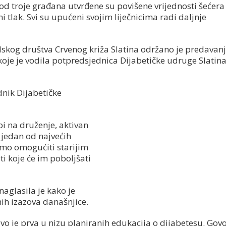
Kod troje građana utvrđene su povišene vrijednosti šećera 
i tlak. Svi su upućeni svojim liječnicima radi daljnje
skog društva Crvenog križa Slatina održano je predavan
oje je vodila potpredsjednica Dijabetičke udruge Slatina
nik Dijabetičke
bi na druženje, aktivan
e jedan od najvećih
imo omogućiti starijim
i koje će im poboljšati
aglasila je kako je
ih izazova današnjice.
vo je prva u nizu planiranih edukacija o dijabetesu. Govo