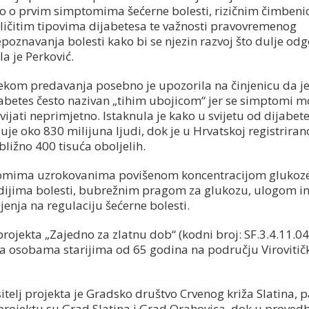
o o prvim simptomima šećerne bolesti, rizičnim čimbeni
ličitim tipovima dijabetesa te važnosti pravovremenog
poznavanja bolesti kako bi se njezin razvoj što dulje odg
la je Perković.
ekom predavanja posebno je upozorila na činjenicu da j
abetes često nazivan „tihim ubojicom“ jer se simptomi 
vijati neprimjetno. Istaknula je kako u svijetu od dijabet
uje oko 830 milijuna ljudi, dok je u Hrvatskoj registriran
bližno 400 tisuća oboljelih.
tomima uzrokovanima povišenom koncentracijom glukoz
adijima bolesti, bubrežnim pragom za glukozu, ulogom i
jenja na regulaciju šećerne bolesti.
ojekta „Zajedno za zlatnu dob“ (kodni broj: SF.3.4.11.04
sluga osobama starijima od 65 godina na području Virovitič
itelj projekta je Gradsko društvo Crvenog križa Slatina, p
projektu su Grad Slatina i Grad Orahovica, dok u provedb